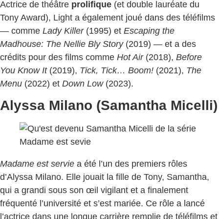
Actrice de théâtre
prolifique
(et double lauréate du
Tony Award), Light a également joué dans des téléfilms
— comme
Lady Killer
(1995) et
Escaping the
Madhouse: The Nellie Bly Story
(2019) — et a des
crédits pour des films comme
Hot Air
(2018),
Before
You Know It
(2019),
Tick, Tick… Boom!
(2021),
The
Menu
(2022) et
Down Low
(2023).
Alyssa Milano (Samantha Micelli)
Madame est servie
a été l’un des premiers rôles
d’Alyssa Milano. Elle jouait la fille de Tony, Samantha,
qui a grandi sous son œil vigilant et a finalement
fréquenté l’université et s’est mariée. Ce rôle a lancé
l’actrice dans une longue carrière remplie de téléfilms et