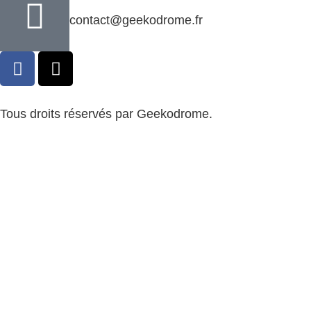
contact@geekodrome.fr
Tous droits réservés par Geekodrome.
CGV
–
Remboursement
–
Mentions légales
–
Confidentialité