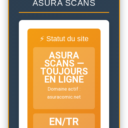
ASURA SCANS
⚡ Statut du site
ASURA
SCANS —
TOUJOURS
EN LIGNE
Domaine actif :
asuracomic.net
EN/TR