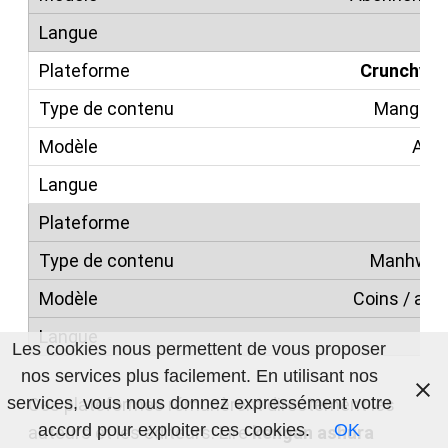
Crunchyro
Mangas 
Abo
Ta
Manhwas o
Coins / ab
Les cookies nous permettent de vous proposer
nos services plus facilement. En utilisant nos
services, vous nous donnez expressément votre
Ces plateformes rémunèrent directement les
accord pour exploiter ces cookies.
OK
auteurs et les éditeurs. Lire
kengan ashura