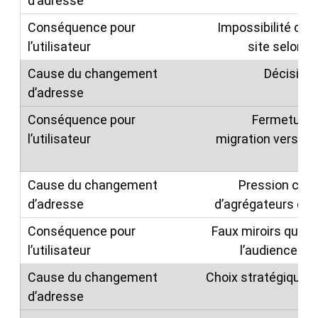
Impossibilité d’a
site selon l
Décision 
Fermeture 
migration vers u
Pression com
d’agrégateurs co
Faux miroirs qui r
l’audience a
Choix stratégique 