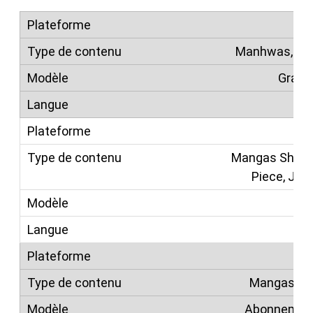
Manhwas, we
Gratui
Ma
Mangas Shuei
Piece, Juju
Mangas, BD
Abonnement