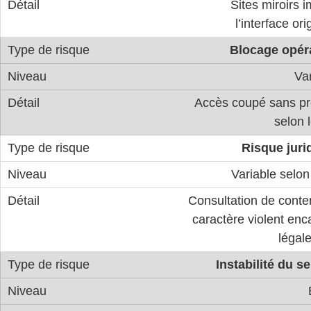
Sites miroirs i
l’interface ori
Blocage opér
Va
Accès coupé sans pr
selon 
Risque juri
Variable selon
Consultation de conte
caractère violent en
légal
Instabilité du s