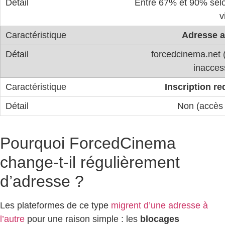
Entre 67% et 90% selo
v
Adresse a
forcedcinema.net 
inacces
Inscription re
Non (accès 
Pourquoi ForcedCinema
change-t-il régulièrement
d’adresse ?
Les plateformes de ce type
migrent d’une adresse à
l’autre
pour une raison simple : les
blocages