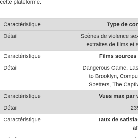
cette plateforme.
Type de co
Scènes de violence sex
extraites de films et 
Films sources 
Dangerous Game, Last
to Brooklyn, Compul
Spetters, The Capt
Vues max par 
23
Taux de satisfa
af