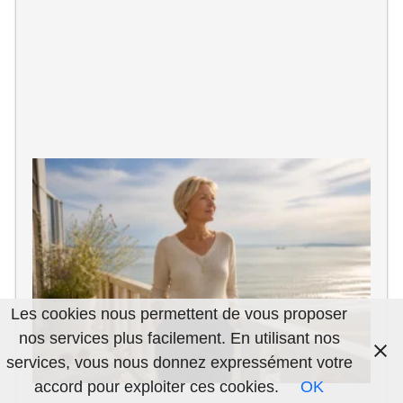
Q
d
la
m
d
F
Les cookies nous permettent de vous proposer
G
nos services plus facilement. En utilisant nos
S
services, vous nous donnez expressément votre
accord pour exploiter ces cookies.
OK