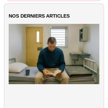
NOS DERNIERS ARTICLES
Q
d
M
M
au