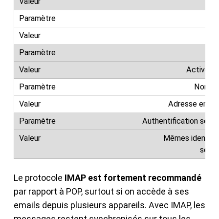
mai
P
4
Activé (o
Nom d’u
Adresse email
Authentification serve
Mêmes identifia
serve
Le protocole
IMAP est fortement recommandé
par rapport à POP, surtout si on accède à ses
emails depuis plusieurs appareils. Avec IMAP, les
messages restent synchronisés sur tous les