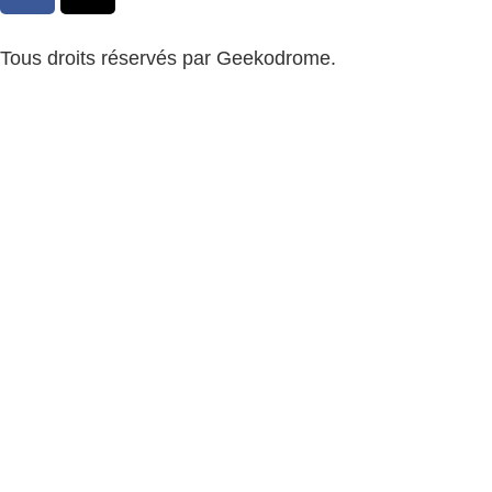
Tous droits réservés par Geekodrome.
CGV
–
Remboursement
–
Mentions légales
–
Confidentialité