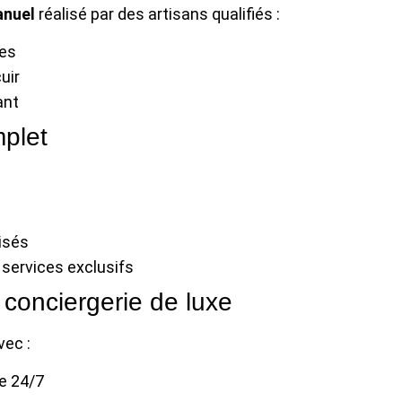
anuel
réalisé par des artisans qualifiés :
ues
uir
ant
plet
isés
services exclusifs
 conciergerie de luxe
vec :
e 24/7