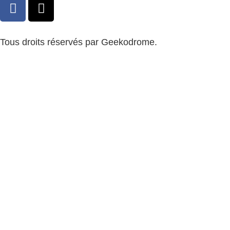
Tous droits réservés par Geekodrome.
CGV
–
Remboursement
–
Mentions légales
–
Confidentialité