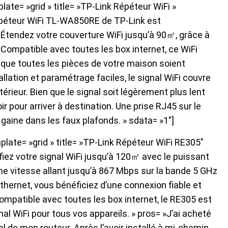
ate= »grid » title= »TP-Link Répéteur WiFi »
Répéteur WiFi TL-WA850RE de TP-Link est
. Étendez votre couverture WiFi jusqu’à 90㎡, grâce à
Compatible avec toutes les box internet, ce WiFi
 que toutes les pièces de votre maison soient
llation et paramétrage faciles, le signal WiFi couvre
térieur. Bien que le signal soit légèrement plus lent
oir pour arriver à destination. Une prise RJ45 sur le
e gaine dans les faux plafonds. » sdata= »1″]
late= »grid » title= »TP-Link Répéteur WiFi RE305″
fiez votre signal WiFi jusqu’à 120㎡ avec le puissant
e vitesse allant jusqu’à 867 Mbps sur la bande 5 GHz
thernet, vous bénéficiez d’une connexion fiable et
ompatible avec toutes les box internet, le RE305 est
nal WiFi pour tous vos appareils. » pros= »J’ai acheté
l de mon routeur. Après l’avoir installé à mi-chemin