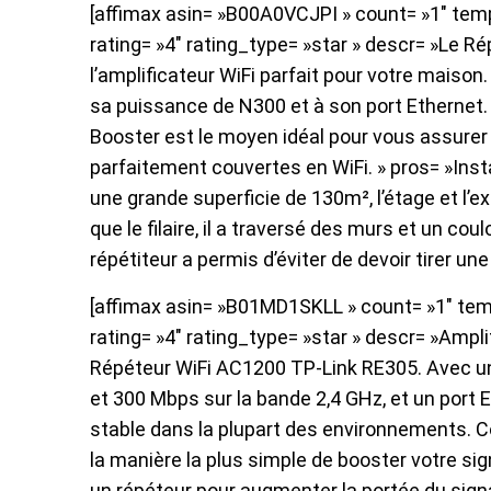
[affimax asin= »B00A0VCJPI » count= »1″ templ
rating= »4″ rating_type= »star » descr= »Le 
l’amplificateur WiFi parfait pour votre maison
sa puissance de N300 et à son port Ethernet. 
Booster est le moyen idéal pour vous assurer
parfaitement couvertes en WiFi. » pros= »Insta
une grande superficie de 130m², l’étage et l’ex
que le filaire, il a traversé des murs et un coul
répétiteur a permis d’éviter de devoir tirer un
[affimax asin= »B01MD1SKLL » count= »1″ temp
rating= »4″ rating_type= »star » descr= »Ampli
Répéteur WiFi AC1200 TP-Link RE305. Avec un
et 300 Mbps sur la bande 2,4 GHz, et un port E
stable dans la plupart des environnements. C
la manière la plus simple de booster votre sig
un répéteur pour augmenter la portée du signa