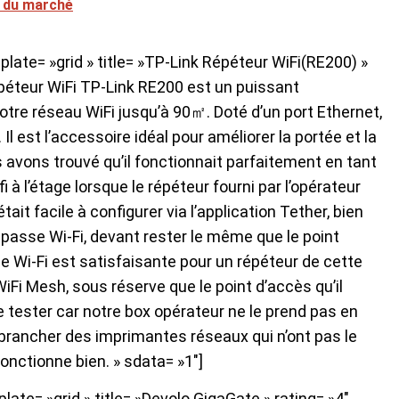
s du marché
ate= »grid » title= »TP-Link Répéteur WiFi(RE200) »
épéteur WiFi TP-Link RE200 est un puissant
otre réseau WiFi jusqu’à 90㎡. Doté d’un port Ethernet,
Il est l’accessoire idéal pour améliorer la portée et la
s avons trouvé qu’il fonctionnait parfaitement en tant
 à l’étage lorsque le répéteur fourni par l’opérateur
tait facile à configurer via l’application Tether, bien
passe Wi-Fi, devant rester le même que le point
e Wi-Fi est satisfaisante pour un répéteur de cette
 WiFi Mesh, sous réserve que le point d’accès qu’il
e tester car notre box opérateur ne le prend pas en
 brancher des imprimantes réseaux qui n’ont pas le
onctionne bien. » sdata= »1″]
te= »grid » title= »Devolo GigaGate » rating= »4″