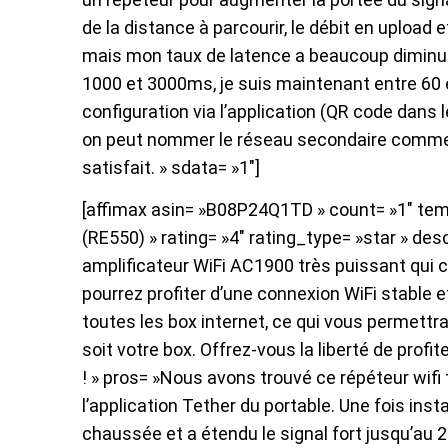
de la distance à parcourir, le débit en uploa
mais mon taux de latence a beaucoup diminué. 
1000 et 3000ms, je suis maintenant entre 60 
configuration via l’application (QR code dans 
on peut nommer le réseau secondaire comme 
satisfait. » sdata= »1″]
[affimax asin= »B08P24Q1TD » count= »1″ temp
(RE550) » rating= »4″ rating_type= »star » de
amplificateur WiFi AC1900 très puissant qui c
pourrez profiter d’une connexion WiFi stable e
toutes les box internet, ce qui vous permettra
soit votre box. Offrez-vous la liberté de prof
! » pros= »Nous avons trouvé ce répéteur wifi t
l’application Tether du portable. Une fois inst
chaussée et a étendu le signal fort jusqu’au