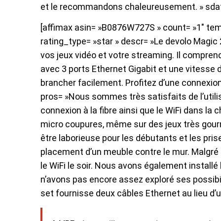
et le recommandons chaleureusement. » sdat
[affimax asin= »B0876W727S » count= »1″ templa
rating_type= »star » descr= »Le devolo Magic 2 
vos jeux vidéo et votre streaming. Il compre
avec 3 ports Ethernet Gigabit et une vitesse 
brancher facilement. Profitez d’une connexion 
pros= »Nous sommes très satisfaits de l’util
connexion à la fibre ainsi que le WiFi dans la 
micro coupures, même sur des jeux très gourm
être laborieuse pour les débutants et les pri
placement d’un meuble contre le mur. Malgré 
le WiFi le soir. Nous avons également installé
n’avons pas encore assez exploré ses possibili
set fournisse deux câbles Ethernet au lieu d’u