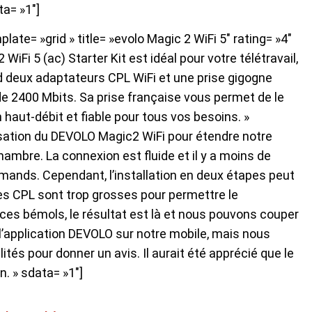
a= »1″]
te= »grid » title= »evolo Magic 2 WiFi 5″ rating= »4″
WiFi 5 (ac) Starter Kit est idéal pour votre télétravail,
nd deux adaptateurs CPL WiFi et une prise gigogne
de 2400 Mbits. Sa prise française vous permet de le
haut-débit et fiable pour tous vos besoins. »
isation du DEVOLO Magic2 WiFi pour étendre notre
chambre. La connexion est fluide et il y a moins de
ands. Cependant, l’installation en deux étapes peut
ses CPL sont trop grosses pour permettre le
ces bémols, le résultat est là et nous pouvons couper
 l’application DEVOLO sur notre mobile, mais nous
tés pour donner un avis. Il aurait été apprécié que le
n. » sdata= »1″]