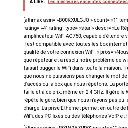
A LIRE :
Les meilleures enceintes connectée
[affimax asin= »B00KXULGJQ » count= »1″ templ
rating= »4″ rating_type= »star » descr= »Le R
amplificateur WiFi AC750, capable d’étendre v
il est compatible avec toutes les box internet. 
qualité de votre connexion WiFi. » pros= »Nou
que répéteur et a résolu notre problème de wifi
faisait bugger le WiFi dans toute la maison. Il é
que nous ne puissions pas changer le mot de 
d’accès ou la box que nous répétons. La porté
taille et à ce prix, même en 2,4 GHz. Il gère le
répète le gère, bien que nous n’ayons pas pu l
charge. La prise Ethernet permet en outre de
WiFi, des PC fixes ou des téléphones VoIP et f
[affimax asin= »B01N9AZUD0″ count= »1″ templa