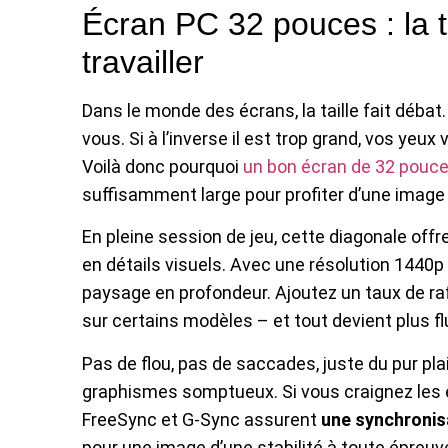
Écran PC 32 pouces : la ta
travailler
Dans le monde des écrans, la taille fait débat. 
vous. Si à l’inverse il est trop grand, vos y
Voilà donc pourquoi
un bon écran de 32 pouc
suffisamment large pour profiter d’une image
En pleine session de jeu, cette diagonale offr
en détails visuels. Avec une résolution 1440
paysage en profondeur. Ajoutez un taux de ra
sur certains modèles – et tout devient plus flu
Pas de flou, pas de saccades, juste du pur pla
graphismes somptueux. Si vous craignez les e
FreeSync et G-Sync assurent
une synchronisa
pour une image d’une stabilité à toute épreuv