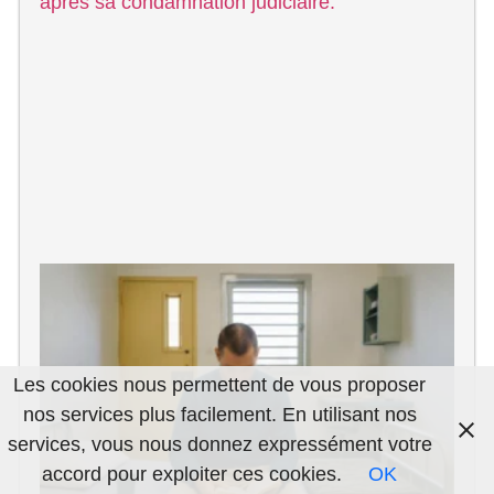
F
a
c
Q
d
M
M
Les cookies nous permettent de vous proposer
au
nos services plus facilement. En utilisant nos
services, vous nous donnez expressément votre
accord pour exploiter ces cookies.
OK