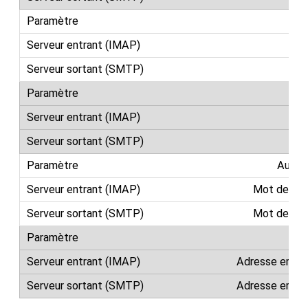
Ch
S
Authen
Mot de pas
Mot de pas
Adresse email
Adresse email