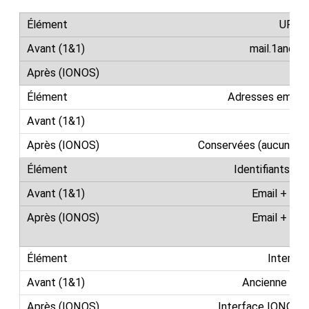
URL d
mail.1and1.fr
ma
Adresses email 
C
Conservées (aucun ch
Identifiants de
Email + mo
Email + mo
(i
Interfa
Ancienne int
Interface IONOS r