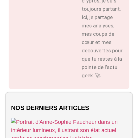
cryptos, je suis
toujours partant.
Ici, je partage
mes analyses,
mes coups de
cœur et mes
découvertes pour
que tu restes à la
pointe de l’actu
geek. 🚀
NOS DERNIERS ARTICLES
Q
A