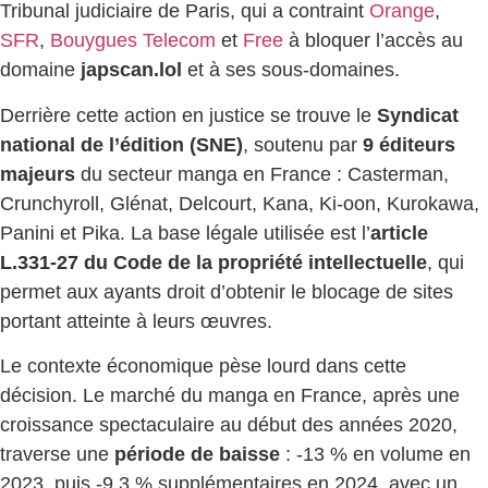
Tribunal judiciaire de Paris, qui a contraint
Orange
,
SFR
,
Bouygues Telecom
et
Free
à bloquer l’accès au
domaine
japscan.lol
et à ses sous-domaines.
Derrière cette action en justice se trouve le
Syndicat
national de l’édition (SNE)
, soutenu par
9 éditeurs
majeurs
du secteur manga en France : Casterman,
Crunchyroll, Glénat, Delcourt, Kana, Ki-oon, Kurokawa,
Panini et Pika. La base légale utilisée est l’
article
L.331-27 du Code de la propriété intellectuelle
, qui
permet aux ayants droit d’obtenir le blocage de sites
portant atteinte à leurs œuvres.
Le contexte économique pèse lourd dans cette
décision. Le marché du manga en France, après une
croissance spectaculaire au début des années 2020,
traverse une
période de baisse
: -13 % en volume en
2023, puis -9,3 % supplémentaires en 2024, avec un