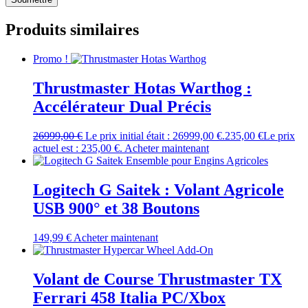
Produits similaires
Promo !
Thrustmaster Hotas Warthog :
Accélérateur Dual Précis
26999,00
€
Le prix initial était : 26999,00 €.
235,00
€
Le prix
actuel est : 235,00 €.
Acheter maintenant
Logitech G Saitek : Volant Agricole
USB 900° et 38 Boutons
149,99
€
Acheter maintenant
Volant de Course Thrustmaster TX
Ferrari 458 Italia PC/Xbox