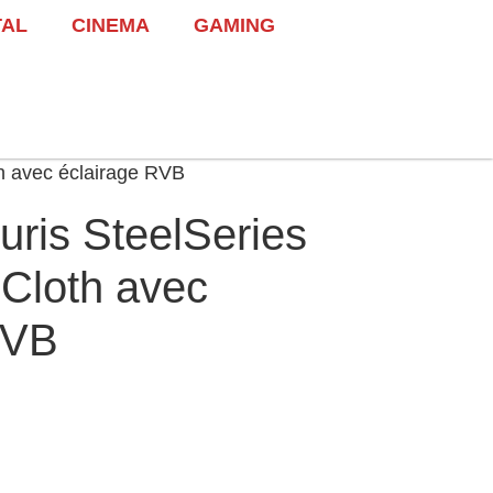
TAL
CINEMA
GAMING
th avec éclairage RVB
uris SteelSeries
Cloth avec
RVB