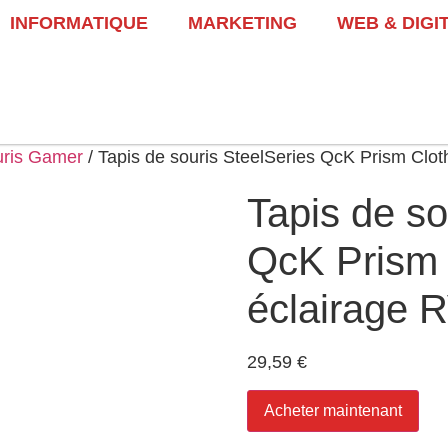
INFORMATIQUE
MARKETING
WEB & DIGI
uris Gamer
/ Tapis de souris SteelSeries QcK Prism Clo
Tapis de so
QcK Prism 
éclairage 
29,59
€
Acheter maintenant