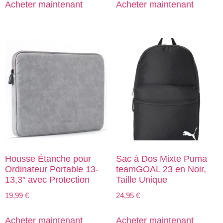
Acheter maintenant
Acheter maintenant
Housse Étanche pour
Sac à Dos Mixte Puma
Ordinateur Portable 13-
teamGOAL 23 en Noir,
13,3″ avec Protection
Taille Unique
19,99
€
24,95
€
Acheter maintenant
Acheter maintenant