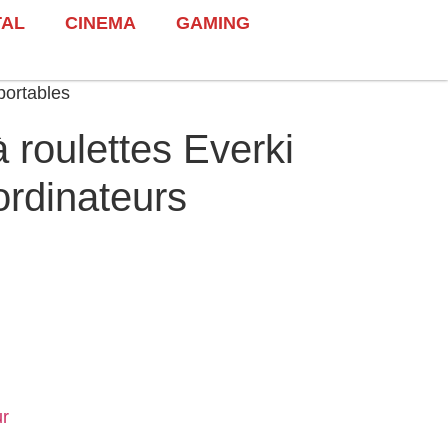
TAL
CINEMA
GAMING
portables
 roulettes Everki
ordinateurs
ur