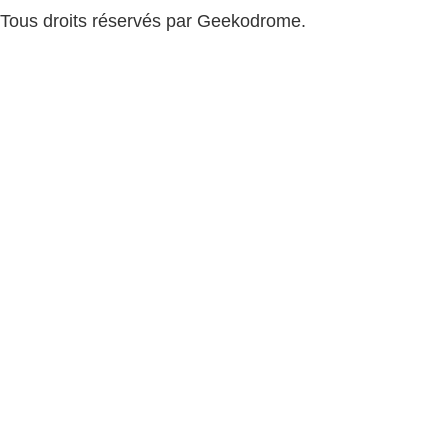
Tous droits réservés par Geekodrome.
CGV
–
Remboursement
–
Mentions légales
–
Confidentialité