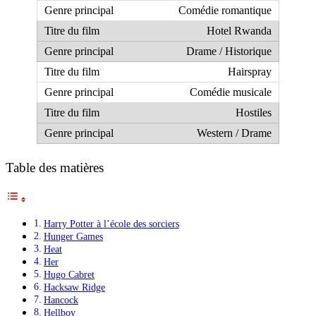
Comédie romantique
Hotel Rwanda
Drame / Historique
Hairspray
Comédie musicale
Hostiles
Western / Drame
Table des matières
Harry Potter à l’école des sorciers
Hunger Games
Heat
Her
Hugo Cabret
Hacksaw Ridge
Hancock
Hellboy