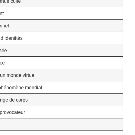
enue culte
nt
nnel
d’identités
isée
nce
 un monde virtuel
 phénomène mondial
ange de corps
provocateur