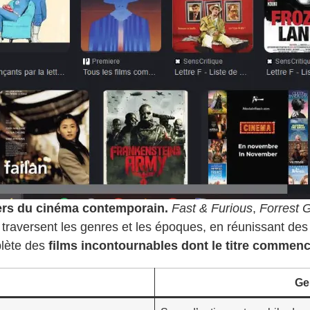
iers du cinéma contemporain.
Fast & Furious
,
Forrest
s traversent les genres et les époques, en réunissant de
plète des
films incontournables dont le titre commenc
Gen