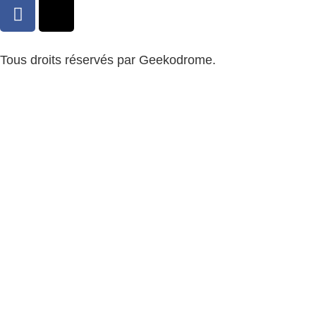
Tous droits réservés par Geekodrome.
CGV
–
Remboursement
–
Mentions légales
–
Confidentialité