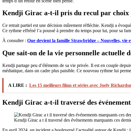
temps d’un retour en scène bien pensé.
Kendji Girac a-t-il pris du recul par choix
Ce retrait partiel est une décision mûrement réfléchie. Kendji a évoqu
Ce rythme effréné l’a poussé à prendre du temps pour lui, pour sa famil
À consulter :
Que devient la famille Strawbridge – Nouvelles, vie e
Que sait-on de la vie personnelle actuelle 
Kendji partage peu d’éléments de sa vie privée. Il est en couple depuis 
médiatique, dans un cadre plus paisible. Ce nouveau rythme lui perme
A LIRE :
Les 15 meilleurs films et séries avec Joely Richard
Kendji Girac a-t-il traversé des événemen
Kendji Girac a t il traversé des événements marquants ces dern
En avril 2024, un incident a bouleversé l’actualité autour de Kendji : il