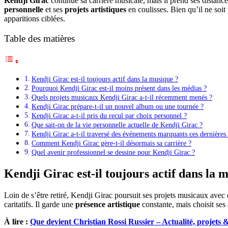
Kendji Girac
continue sa carrière musicale, mais il prend ses distance
personnelle
et ses
projets artistiques
en coulisses. Bien qu’il ne soit 
apparitions ciblées.
Table des matières
Kendji Girac est-il toujours actif dans la musique ?
Pourquoi Kendji Girac est-il moins présent dans les médias ?
Quels projets musicaux Kendji Girac a-t-il récemment menés ?
Kendji Girac prépare-t-il un nouvel album ou une tournée ?
Kendji Girac a-t-il pris du recul par choix personnel ?
Que sait-on de la vie personnelle actuelle de Kendji Girac ?
Kendji Girac a-t-il traversé des événements marquants ces dernières
Comment Kendji Girac gère-t-il désormais sa carrière ?
Quel avenir professionnel se dessine pour Kendji Girac ?
Kendji Girac est-il toujours actif dans la 
Loin de s’être retiré, Kendji Girac poursuit ses projets musicaux avec 
caritatifs. Il garde une
présence artistique
constante, mais choisit ses
À lire :
Que devient Christian Rossi Russier – Actualité, projets 