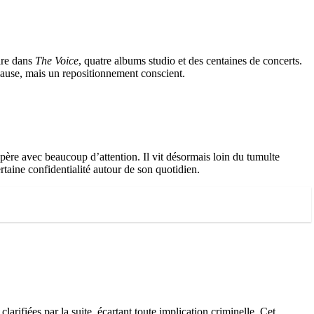
ire dans
The Voice
, quatre albums studio et des centaines de concerts.
ause, mais un repositionnement conscient.
e père avec beaucoup d’attention. Il vit désormais loin du tumulte
rtaine confidentialité autour de son quotidien.
larifiées par la suite, écartant toute implication criminelle. Cet