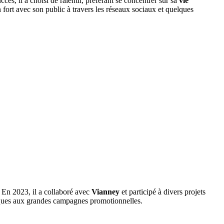
ès, il a choisi de ralentir, préférant se concentrer sur sa
vie
n fort avec son public à travers les réseaux sociaux et quelques
. En 2023, il a collaboré avec
Vianney
et participé à divers projets
tiques aux grandes campagnes promotionnelles.