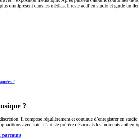
s avec l’exposition médiatique. Après plusieurs albums couronnés de succ
plus omniprésent dans les médias, il reste actif en studio et garde un lie
 années ?
musique ?
discrétion. Il compose régulièrement et continue d’enregistrer en studio
 apparitions avec soin. L’artiste préfère désormais les moments authen
& parcours