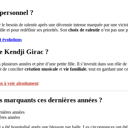
 personnel ?
é le besoin de ralentir après une décennie intense marquée par une victo
le et pour redéfinir ses priorités. Son
choix de ralentir
n’est pas une p
t évolutions
de Kendji Girac ?
plusieurs années et père d’une petite fille. Il s’investit dans son rôle d
t de concilier
création musicale
et
vie familiale
, tout en gardant une ce
son à voir absolument
ts marquants ces dernières années ?
ières années
 a été hospitalisé après une blessure par balle. Les circonstances ont été c