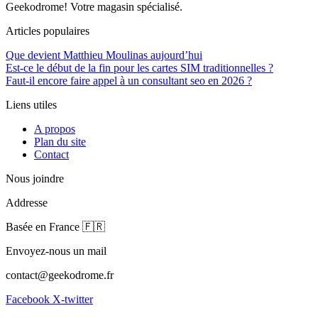
Geekodrome! Votre magasin spécialisé.
Articles populaires
Que devient Matthieu Moulinas aujourd’hui
Est-ce le début de la fin pour les cartes SIM traditionnelles ?
Faut-il encore faire appel à un consultant seo en 2026 ?
Liens utiles
A propos
Plan du site
Contact
Nous joindre
Addresse
Basée en France 🇫🇷
Envoyez-nous un mail
contact@geekodrome.fr
Facebook
X-twitter