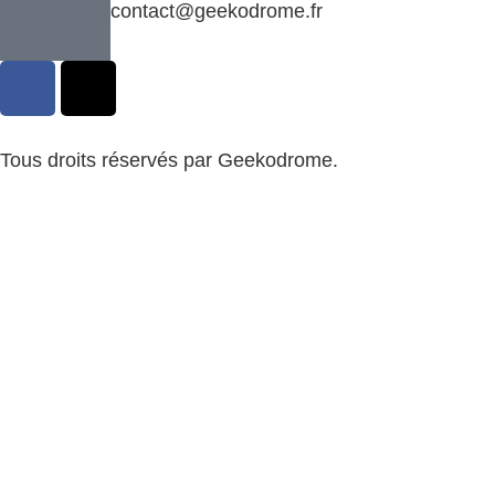
contact@geekodrome.fr
Tous droits réservés par Geekodrome.
CGV
–
Remboursement
–
Mentions légales
–
Confidentialité