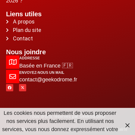
2026 ?
Liens utiles
A propos
Plan du site
Contact
Nous joindre
ADDRESSE
Basée en France 🇫🇷
ENVOYEZ-NOUS UN MAIL
contact@geekodrome.fr
Les cookies nous permettent de vous proposer
Tous droits réservés par Geekodrome.
nos services plus facilement. En utilisant nos
services, vous nous donnez expressément votre
CGV
–
Remboursement
–
Mentions légales
–
Confidentialité