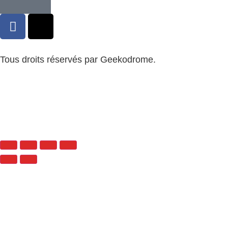
Tous droits réservés par Geekodrome.
CGV
–
Remboursement
–
Mentions légales
–
Confidentialité