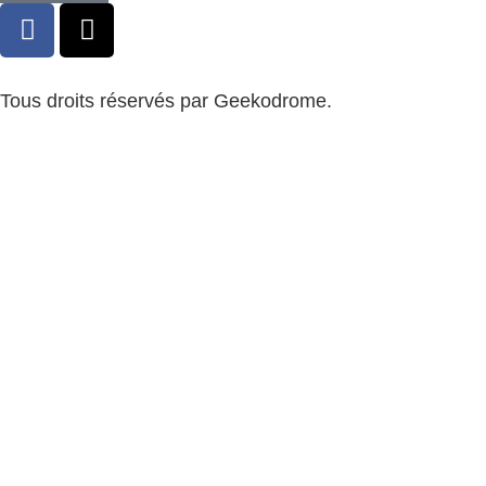
Tous droits réservés par Geekodrome.
CGV
–
Remboursement
–
Mentions légales
–
Confidentialité