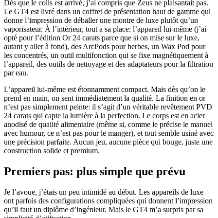
Dès que le colis est arrivé, j’ai compris que Zeus ne plaisantait pas.
Le GT4 est livré dans un coffret de présentation haut de gamme qui
donne l’impression de déballer une montre de luxe plutôt qu’un
vaporisateur. À l’intérieur, tout a sa place: l’appareil lui-même (j’ai
opté pour l’édition Or 24 carats parce que si on mise sur le luxe,
autant y aller à fond), des ArcPods pour herbes, un Wax Pod pour
les concentrés, un outil multifonction qui se fixe magnétiquement à
l’appareil, des outils de nettoyage et des adaptateurs pour la filtration
par eau.
L’appareil lui-même est étonnamment compact. Mais dès qu’on le
prend en main, on sent immédiatement la qualité. La finition en or
n’est pas simplement peinte: il s’agit d’un véritable revêtement PVD
24 carats qui capte la lumière à la perfection. Le corps est en acier
anodisé de qualité alimentaire (même si, comme le précise le manuel
avec humour, ce n’est pas pour le manger), et tout semble usiné avec
une précision parfaite. Aucun jeu, aucune pièce qui bouge, juste une
construction solide et premium.
Premiers pas: plus simple que prévu
Je l’avoue, j’étais un peu intimidé au début. Les appareils de luxe
ont parfois des configurations compliquées qui donnent l’impression
qu’il faut un diplôme d’ingénieur. Mais le GT4 m’a surpris par sa