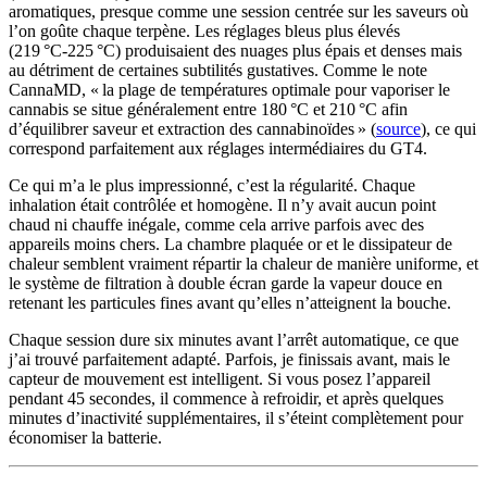
aromatiques, presque comme une session centrée sur les saveurs où
l’on goûte chaque terpène. Les réglages bleus plus élevés
(219 °C‑225 °C) produisaient des nuages plus épais et denses mais
au détriment de certaines subtilités gustatives. Comme le note
CannaMD, « la plage de températures optimale pour vaporiser le
cannabis se situe généralement entre 180 °C et 210 °C afin
d’équilibrer saveur et extraction des cannabinoïdes » (
source
), ce qui
correspond parfaitement aux réglages intermédiaires du GT4.
Ce qui m’a le plus impressionné, c’est la régularité. Chaque
inhalation était contrôlée et homogène. Il n’y avait aucun point
chaud ni chauffe inégale, comme cela arrive parfois avec des
appareils moins chers. La chambre plaquée or et le dissipateur de
chaleur semblent vraiment répartir la chaleur de manière uniforme, et
le système de filtration à double écran garde la vapeur douce en
retenant les particules fines avant qu’elles n’atteignent la bouche.
Chaque session dure six minutes avant l’arrêt automatique, ce que
j’ai trouvé parfaitement adapté. Parfois, je finissais avant, mais le
capteur de mouvement est intelligent. Si vous posez l’appareil
pendant 45 secondes, il commence à refroidir, et après quelques
minutes d’inactivité supplémentaires, il s’éteint complètement pour
économiser la batterie.