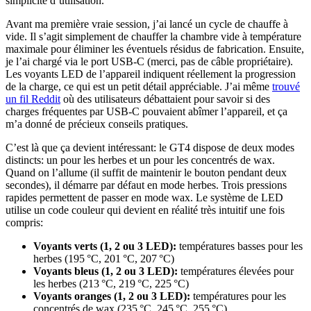
simplicité d’utilisation.
Avant ma première vraie session, j’ai lancé un cycle de chauffe à
vide. Il s’agit simplement de chauffer la chambre vide à température
maximale pour éliminer les éventuels résidus de fabrication. Ensuite,
je l’ai chargé via le port USB-C (merci, pas de câble propriétaire).
Les voyants LED de l’appareil indiquent réellement la progression
de la charge, ce qui est un petit détail appréciable. J’ai même
trouvé
un fil Reddit
où des utilisateurs débattaient pour savoir si des
charges fréquentes par USB-C pouvaient abîmer l’appareil, et ça
m’a donné de précieux conseils pratiques.
C’est là que ça devient intéressant: le GT4 dispose de deux modes
distincts: un pour les herbes et un pour les concentrés de wax.
Quand on l’allume (il suffit de maintenir le bouton pendant deux
secondes), il démarre par défaut en mode herbes. Trois pressions
rapides permettent de passer en mode wax. Le système de LED
utilise un code couleur qui devient en réalité très intuitif une fois
compris:
Voyants verts (1, 2 ou 3 LED):
températures basses pour les
herbes (195 °C, 201 °C, 207 °C)
Voyants bleus (1, 2 ou 3 LED):
températures élevées pour
les herbes (213 °C, 219 °C, 225 °C)
Voyants oranges (1, 2 ou 3 LED):
températures pour les
concentrés de wax (235 °C, 245 °C, 255 °C)