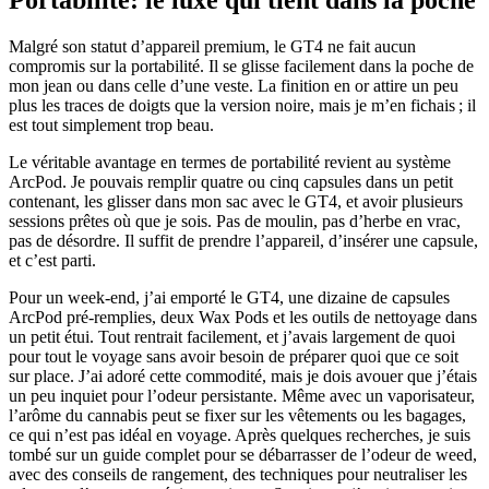
Portabilité: le luxe qui tient dans la poche
Malgré son statut d’appareil premium, le GT4 ne fait aucun
compromis sur la portabilité. Il se glisse facilement dans la poche de
mon jean ou dans celle d’une veste. La finition en or attire un peu
plus les traces de doigts que la version noire, mais je m’en fichais ; il
est tout simplement trop beau.
Le véritable avantage en termes de portabilité revient au système
ArcPod. Je pouvais remplir quatre ou cinq capsules dans un petit
contenant, les glisser dans mon sac avec le GT4, et avoir plusieurs
sessions prêtes où que je sois. Pas de moulin, pas d’herbe en vrac,
pas de désordre. Il suffit de prendre l’appareil, d’insérer une capsule,
et c’est parti.
Pour un week-end, j’ai emporté le GT4, une dizaine de capsules
ArcPod pré-remplies, deux Wax Pods et les outils de nettoyage dans
un petit étui. Tout rentrait facilement, et j’avais largement de quoi
pour tout le voyage sans avoir besoin de préparer quoi que ce soit
sur place. J’ai adoré cette commodité, mais je dois avouer que j’étais
un peu inquiet pour l’odeur persistante. Même avec un vaporisateur,
l’arôme du cannabis peut se fixer sur les vêtements ou les bagages,
ce qui n’est pas idéal en voyage. Après quelques recherches, je suis
tombé sur un guide complet pour se débarrasser de l’odeur de weed,
avec des conseils de rangement, des techniques pour neutraliser les