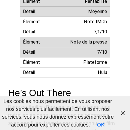
Rentabilité
Moyenne
Note IMDb
7,1/10
Note de la presse
7/10
Plateforme
Hulu
He’s Out There
Les cookies nous permettent de vous proposer
Dans ce thriller d’horreur, elle joue Laura, une
nos services plus facilement. En utilisant nos
mère isolée dans une maison de campagne
services, vous nous donnez expressément votre
avec ses filles, traquée par un inconnu. Le film
accord pour exploiter ces cookies.
OK