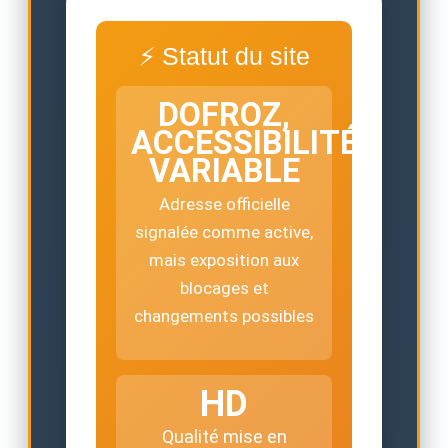
⚡ Statut du site
DOFROZ,
ACCESSIBILITÉ
VARIABLE
Adresse officielle
signalée comme active,
mais exposition aux
blocages et
changements possibles
HD
Qualité mise en