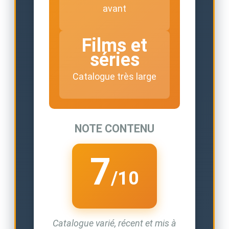
avant
Films et
séries
Catalogue très large
NOTE CONTENU
7
/10
Catalogue varié, récent et mis à