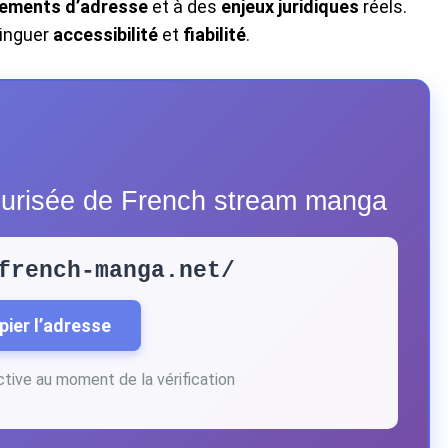
ements d’adresse
et à des
enjeux juridiques
réels.
stinguer
accessibilité
et
fiabilité
.
sécurisée de French stream manga
french-manga.net/
pier l’adresse
active au moment de la vérification