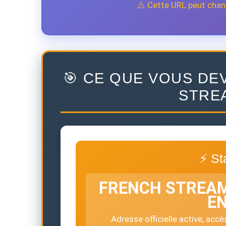
⚠️ Cette URL peut chan
🎯 CE QUE VOUS DE
STRE
⚡ Sta
FRENCH STREA
EN
Adresse officielle active, acc