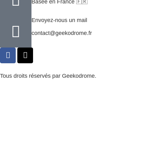
Basée en France 🇫🇷
Envoyez-nous un mail
contact@geekodrome.fr
Tous droits réservés par Geekodrome.
CGV
–
Remboursement
–
Mentions légales
–
Confidentialité