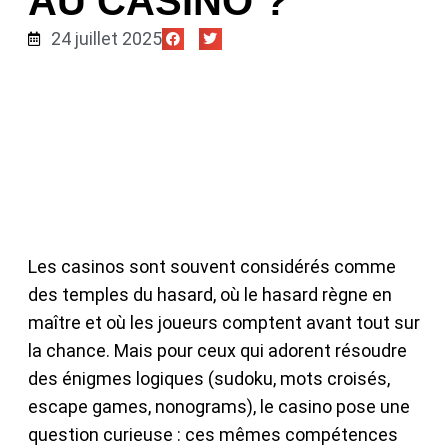
AU CASINO ?
24 juillet 2025
Les casinos sont souvent considérés comme
des temples du hasard, où le hasard règne en
maître et où les joueurs comptent avant tout sur
la chance. Mais pour ceux qui adorent résoudre
des énigmes logiques (sudoku, mots croisés,
escape games, nonograms), le casino pose une
question curieuse : ces mêmes compétences