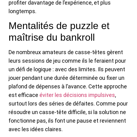
profiter davantage de l’expérience, et plus
longtemps.
Mentalités de puzzle et
maîtrise du bankroll
De nombreux amateurs de casse-têtes gèrent
leurs sessions de jeu comme ils le feraient pour
un défi de logique : avec des limites. Ils peuvent
jouer pendant une durée déterminée ou fixer un
plafond de dépenses à l’avance. Cette approche
est efficace
éviter les décisions impulsives
,
surtout lors des séries de défaites. Comme pour
résoudre un casse-tête difficile, si la solution ne
fonctionne pas, ils font une pause et reviennent
avec les idées claires.