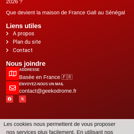
2026 ?
Que devient la maison de France Gall au Sénégal
Liens utiles
A propos
Plan du site
Contact
Nous joindre
ADDRESSE
Basée en France 🇫🇷
ENVOYEZ-NOUS UN MAIL
contact@geekodrome.fr
Les cookies nous permettent de vous proposer
Tous droits réservés par Geekodrome.
nos services plus facilement. En utilisant nos