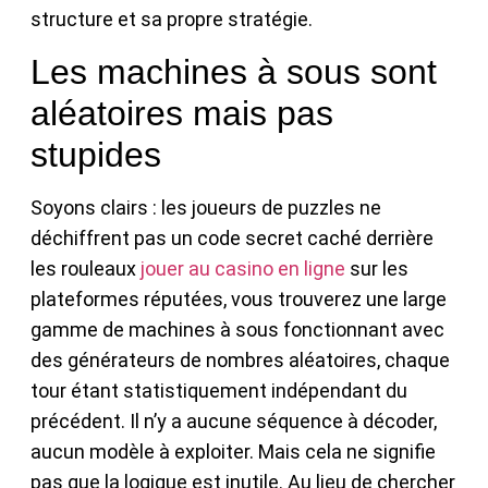
structure et sa propre stratégie.
Les machines à sous sont
aléatoires mais pas
stupides
Soyons clairs : les joueurs de puzzles ne
déchiffrent pas un code secret caché derrière
les rouleaux
jouer au casino en ligne
sur les
plateformes réputées, vous trouverez une large
gamme de machines à sous fonctionnant avec
des générateurs de nombres aléatoires, chaque
tour étant statistiquement indépendant du
précédent. Il n’y a aucune séquence à décoder,
aucun modèle à exploiter. Mais cela ne signifie
pas que la logique est inutile. Au lieu de chercher