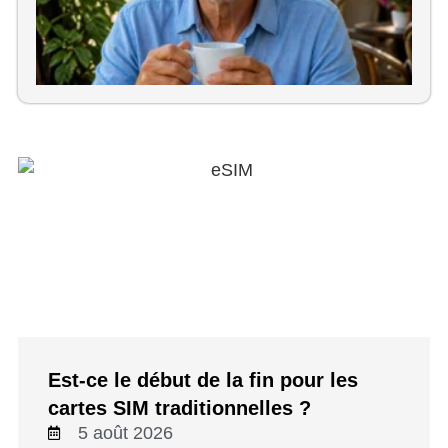
au
Est-ce le début de la fin pour les
cartes SIM traditionnelles ?
5 août 2026