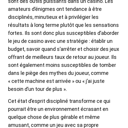
sont des outils puissants dans un casino. Les
amateurs d’énigmes ont tendance à être
disciplinés, minutieux et à privilégier les
résultats à long terme plutôt que les sensations
fortes. Ils sont donc plus susceptibles d’aborder
le jeu de casino avec une stratégie : établir un
budget, savoir quand s’arrêter et choisir des jeux
offrant de meilleurs taux de retour au joueur. Ils
sont également moins susceptibles de tomber
dans le piège des mythes du joueur, comme
« cette machine est arrivée » ou « j’ai juste
besoin d’un tour de plus ».
Cet état d’esprit discipliné transforme ce qui
pourrait être un environnement écrasant en
quelque chose de plus gérable et même
amusant, comme un jeu avec sa propre