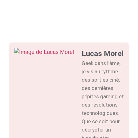
Lucas Morel
Geek dans l’âme,
je vis au rythme
des sorties ciné,
des dernières
pépites gaming et
des révolutions
technologiques.
Que ce soit pour
décrypter un