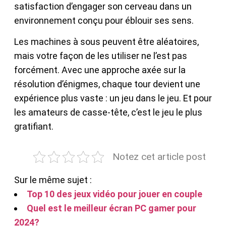
satisfaction d’engager son cerveau dans un
environnement conçu pour éblouir ses sens.
Les machines à sous peuvent être aléatoires,
mais votre façon de les utiliser ne l’est pas
forcément. Avec une approche axée sur la
résolution d’énigmes, chaque tour devient une
expérience plus vaste : un jeu dans le jeu. Et pour
les amateurs de casse-tête, c’est le jeu le plus
gratifiant.
Notez cet article post
Sur le même sujet :
Top 10 des jeux vidéo pour jouer en couple
Quel est le meilleur écran PC gamer pour
2024?