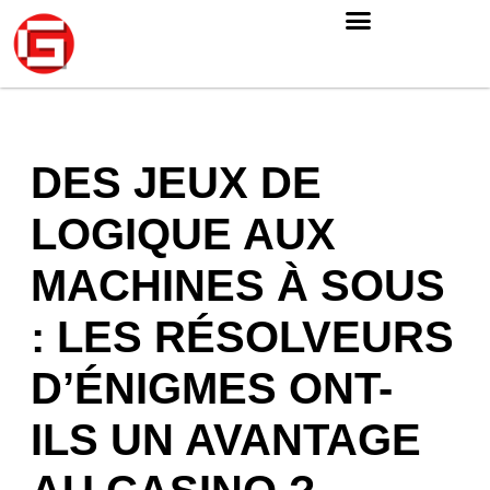
DES JEUX DE
LOGIQUE AUX
MACHINES À SOUS
: LES RÉSOLVEURS
D’ÉNIGMES ONT-
ILS UN AVANTAGE