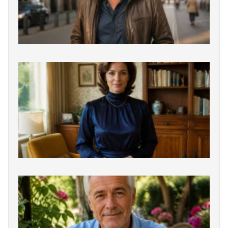
U
p
d
Q
d
F
La
au
Q
d
Pa
C