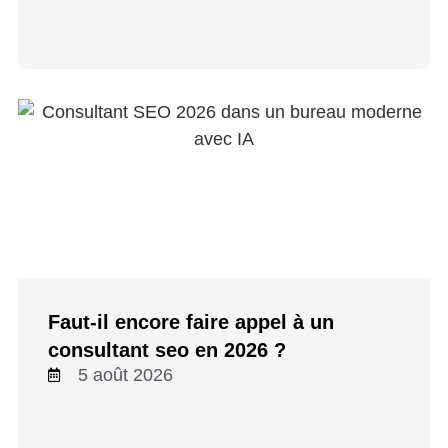
Faut-il encore faire appel à un
consultant seo en 2026 ?
5 août 2026