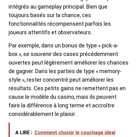
intégrés au gameplay principal. Bien que
toujours basés sur la chance, ces
fonctionnalités récompensent parfois les
joueurs attentifs et observateurs.
Par exemple, dans un bonus de type « pick-a-
box », se souvenir des cases précédemment
ouvertes peut légèrement améliorer les chances
de gagner. Dans les parties de type « memory-
style », rester concentré peut améliorer les
résultats. Ces petits gains ne remettent pas en
cause le modèle du casino, mais ils peuvent
faire la différence à long terme et accroître
considérablement le plaisir.
A LIRE :
Comment choisir le couchage idéal