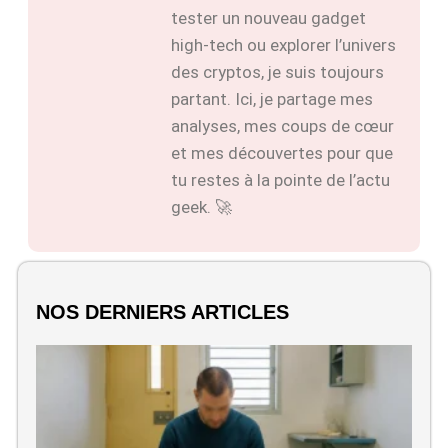
tester un nouveau gadget
high-tech ou explorer l’univers
des cryptos, je suis toujours
partant. Ici, je partage mes
analyses, mes coups de cœur
et mes découvertes pour que
tu restes à la pointe de l’actu
geek. 🚀
NOS DERNIERS ARTICLES
Q
d
M
M