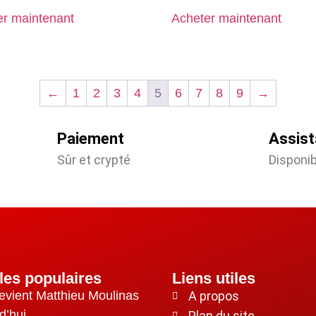
er maintenant
Acheter maintenant
←
1
2
3
4
5
6
7
8
9
→
Paiement
Assis
Sûr et crypté
Disponi
cles populaires
Liens utiles
evient Matthieu Moulinas
A propos
d’hui
Plan du site