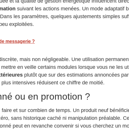
rquée et la qualité de gestion énergétique influencent di
mation
suivant les actions menées. Un mode adaptatif 
Dans les paramètres, quelques ajustements simples suffis
 peu exploitées.
 de messagerie ?
iscrète, mais non négligeable. Une utilisation permanente
mettre en veille certains modules lorsque vous ne les ut
xtérieures
plutôt que sur des estimations annoncées par l
plus intensives réduisent ce chiffre de moitié.
onné ou en promotion ?
aire et sur combien de temps. Un produit neuf bénéficie
éro, sans historique caché ni manipulation préalable. Ce
ionné peut en revanche convenir si vous cherchez un mo