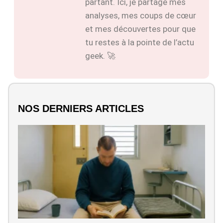
partant. Ici, je partage mes
analyses, mes coups de cœur
et mes découvertes pour que
tu restes à la pointe de l’actu
geek. 🚀
NOS DERNIERS ARTICLES
Q
d
M
M
au