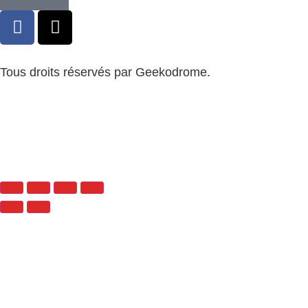
Tous droits réservés par Geekodrome.
CGV
–
Remboursement
–
Mentions légales
–
Confidentialité