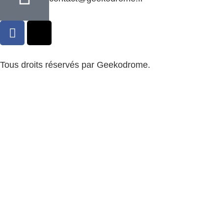
Tous droits réservés par Geekodrome.
CGV
–
Remboursement
–
Mentions légales
–
Confidentialité