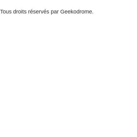
Tous droits réservés par Geekodrome.
CGV
–
Remboursement
–
Mentions légales
–
Confidentialité