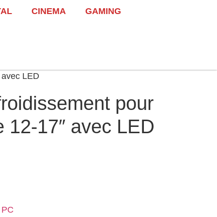
TAL
CINEMA
GAMING
″ avec LED
froidissement pour
e 12-17″ avec LED
r PC