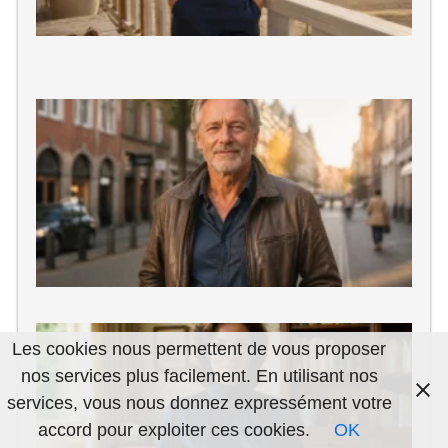
G
S
Q
d
M
d
U
p
d
Q
Les cookies nous permettent de vous proposer
d
nos services plus facilement. En utilisant nos
F
services, vous nous donnez expressément votre
La
accord pour exploiter ces cookies.
OK
au