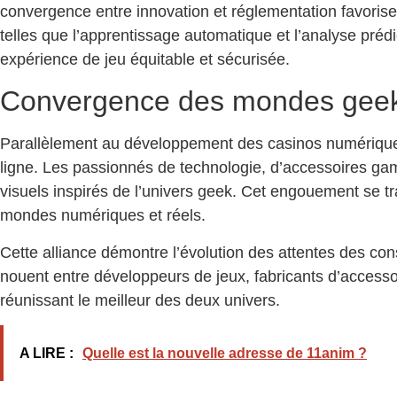
convergence entre innovation et réglementation favorise 
telles que l’apprentissage automatique et l’analyse prédi
expérience de jeu équitable et sécurisée.
Convergence des mondes geek
Parallèlement au développement des casinos numériques,
ligne. Les passionnés de technologie, d’accessoires gami
visuels inspirés de l’univers geek. Cet engouement se tr
mondes numériques et réels.
Cette alliance démontre l’évolution des attentes des co
nouent entre développeurs de jeux, fabricants d’accessoi
réunissant le meilleur des deux univers.
A LIRE :
Quelle est la nouvelle adresse de 11anim ?