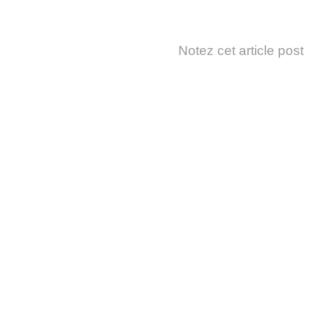
Notez cet article post