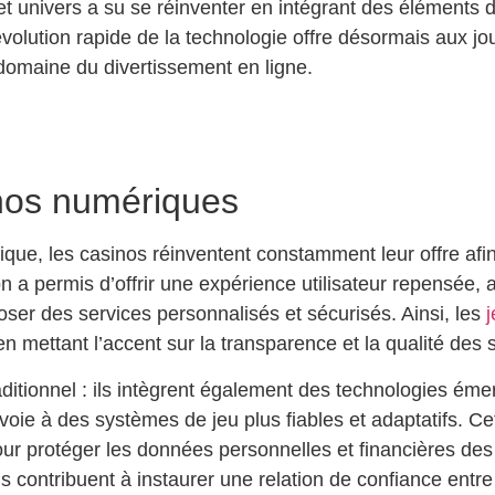
 univers a su se réinventer en intégrant des éléments de
évolution rapide de la technologie offre désormais aux j
domaine du divertissement en ligne.
inos numériques
ique, les casinos réinventent constamment leur offre afi
on a permis d’offrir une expérience utilisateur repensée,
oser des services personnalisés et sécurisés. Ainsi, les
j
 mettant l’accent sur la transparence et la qualité des s
ditionnel : ils intègrent également des technologies émerge
 voie à des systèmes de jeu plus fiables et adaptatifs. Ce
our protéger les données personnelles et financières des 
s contribuent à instaurer une relation de confiance entre