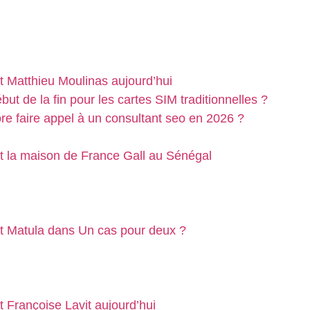
 Matthieu Moulinas aujourd’hui
but de la fin pour les cartes SIM traditionnelles ?
ore faire appel à un consultant seo en 2026 ?
t la maison de France Gall au Sénégal
t Matula dans Un cas pour deux ?
 Françoise Lavit aujourd’hui