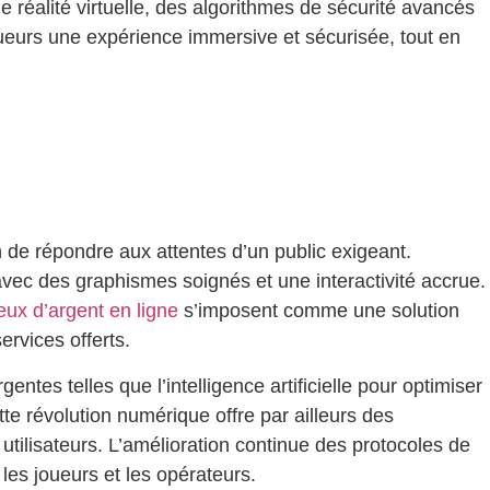
 réalité virtuelle, des algorithmes de sécurité avancés
oueurs une expérience immersive et sécurisée, tout en
n de répondre aux attentes d’un public exigeant.
 avec des graphismes soignés et une interactivité accrue.
eux d’argent en ligne
s’imposent comme une solution
ervices offerts.
ntes telles que l’intelligence artificielle pour optimiser
tte révolution numérique offre par ailleurs des
utilisateurs. L’amélioration continue des protocoles de
 les joueurs et les opérateurs.