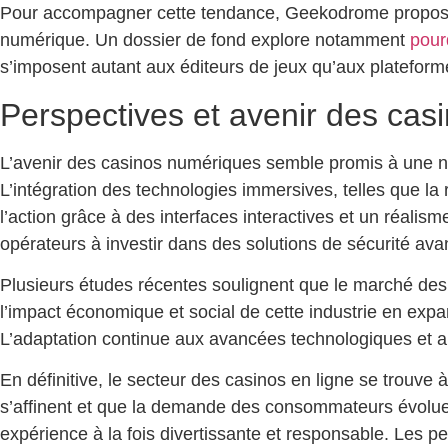
Pour accompagner cette tendance, Geekodrome propose 
numérique. Un dossier de fond explore notamment
pour
s’imposent autant aux éditeurs de jeux qu’aux plateforme
Perspectives et avenir des casi
L’avenir des casinos numériques semble promis à une nou
L’intégration des technologies immersives, telles que la 
l’action grâce à des interfaces interactives et un réalis
opérateurs à investir dans des solutions de sécurité av
Plusieurs études récentes soulignent que le marché de
l’impact économique et social de cette industrie en expa
L’adaptation continue aux avancées technologiques et a
En définitive, le secteur des casinos en ligne se trouve 
s’affinent et que la demande des consommateurs évolue,
expérience à la fois divertissante et responsable. Les