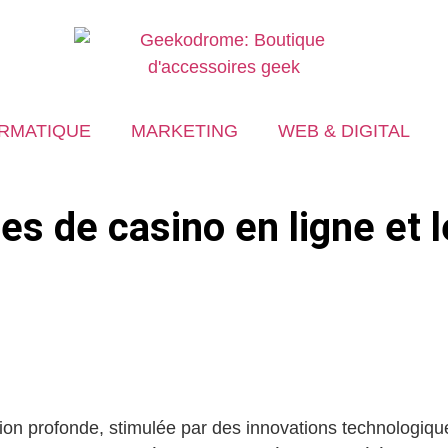
RMATIQUE
MARKETING
WEB & DIGITAL
es de casino en ligne et 
tion profonde, stimulée par des innovations technologiq