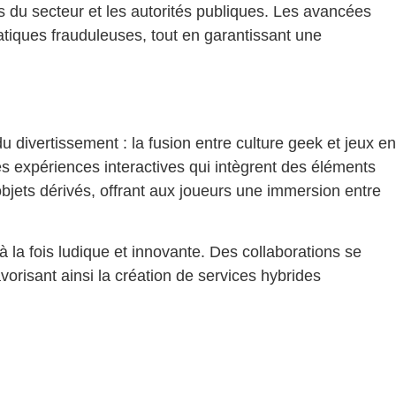
s du secteur et les autorités publiques. Les avancées
ratiques frauduleuses, tout en garantissant une
vertissement : la fusion entre culture geek et jeux en
es expériences interactives qui intègrent des éléments
objets dérivés, offrant aux joueurs une immersion entre
la fois ludique et innovante. Des collaborations se
orisant ainsi la création de services hybrides