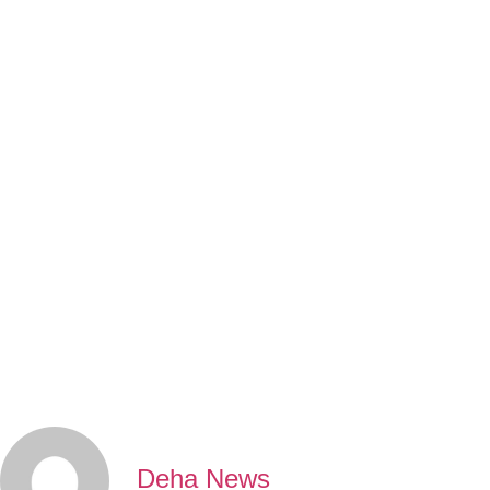
Deha News