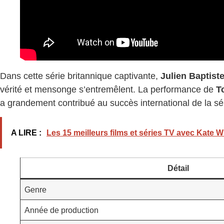
Dans cette série britannique captivante,
Julien Baptist
vérité et mensonge s’entremêlent. La performance de
T
a grandement contribué au succès international de la sér
A LIRE :
Les 15 meilleurs films et séries TV avec Kate 
Détail
Genre
Année de production