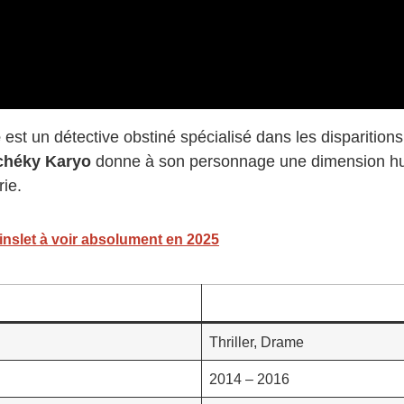
e
est un détective obstiné spécialisé dans les disparition
chéky Karyo
donne à son personnage une dimension hum
ie.
Winslet à voir absolument en 2025
Thriller, Drame
2014 – 2016