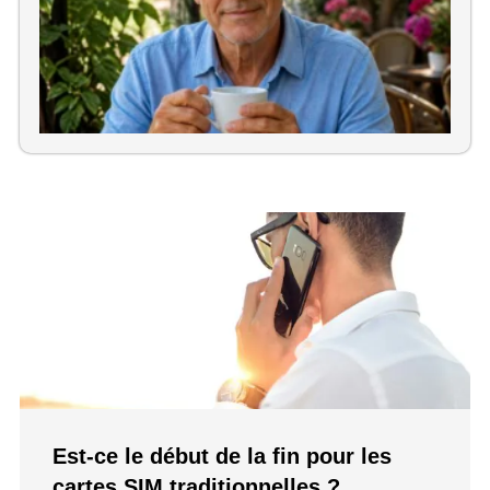
Pa
C
au
Est-ce le début de la fin pour les
cartes SIM traditionnelles ?