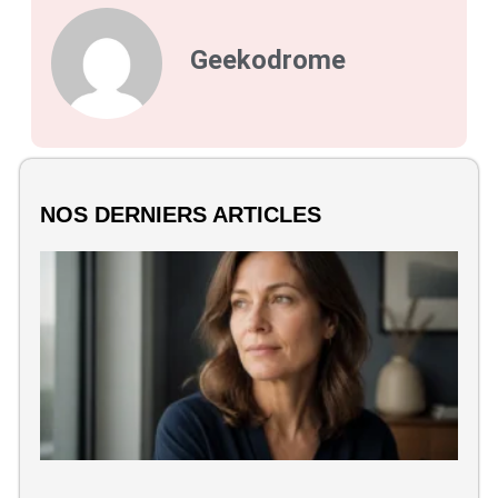
Geekodrome
NOS DERNIERS ARTICLES
Q
A
F
a
c