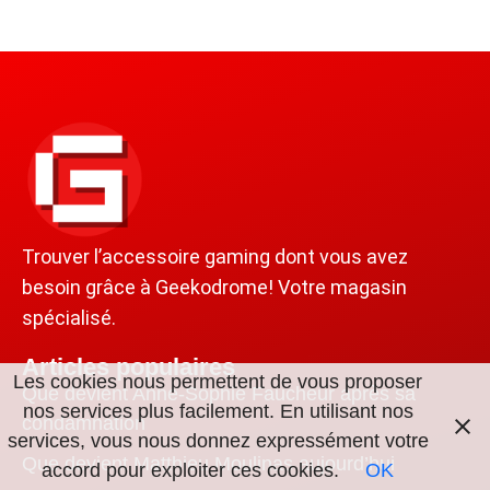
Trouver l’accessoire gaming dont vous avez
besoin grâce à Geekodrome! Votre magasin
spécialisé.
Articles populaires
Les cookies nous permettent de vous proposer
Que devient Anne-Sophie Faucheur après sa
nos services plus facilement. En utilisant nos
condamnation
services, vous nous donnez expressément votre
Que devient Matthieu Moulinas aujourd’hui
accord pour exploiter ces cookies.
OK