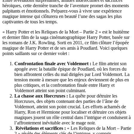
Entre révélations surprenantes, amitiés indéfectibles et sacrifices
héroïques, cette dernière tranche de l’aventure promet des moments
palpitants et émotionnels. Préparez-vous à vivre une expérience
magique intense qui clôturera en beauté l’une des sagas les plus
captivantes de tous les temps.
« Harry Potter et les Reliques de la Mort – Partie 2 » est le huitième
et dernier film de la saga cinématographique Harry Potter, basée sur
les romans de J.K. Rowling. Sorti en 2011, ce film clôture l’épopée
magique de Harry Potter et de ses amis à Poudlard. Voici quelques
points saillants sur ce dernier volet :
Confrontation finale avec Voldemort :
Le film atteint son
apogée avec la bataille épique de Poudlard, où les forces du
bien affrontent celles du mal dirigées par Lord Voldemort. La
tension monte à mesure que les enjeux deviennent de plus en
plus critiques, et la confrontation finale entre Harry et
Voldemort atteint son point culminant.
La chasse aux Horcruxes :
La quête pour détruire les
Horcruxes, des objets contenant des parties de l’âme de
Voldemort, atteint son point crucial. Les efforts acharnés de
Harry, Ron et Hermione pour localiser et détruire ces objets
magiques jouent un rôle central dans l’intrigue et conduisent à
l’affrontement inévitable avec le mage noir.
Révélations et sacrifices :
« Les Reliques de la Mort – Partie
2 » révèle des éléments clés de l’intrigue, y compris