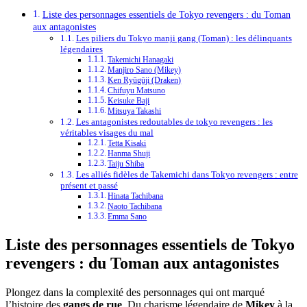
Liste des personnages essentiels de Tokyo revengers : du Toman
aux antagonistes
Les piliers du Tokyo manji gang (Toman) : les délinquants
légendaires
Takemichi Hanagaki
Manjiro Sano (Mikey)
Ken Ryūgūji (Draken)
Chifuyu Matsuno
Keisuke Baji
Mitsuya Takashi
Les antagonistes redoutables de tokyo revengers : les
véritables visages du mal
Tetta Kisaki
Hanma Shuji
Taiju Shiba
Les alliés fidèles de Takemichi dans Tokyo revengers : entre
présent et passé
Hinata Tachibana
Naoto Tachibana
Emma Sano
Liste des personnages essentiels de Tokyo
revengers : du Toman aux antagonistes
Plongez dans la complexité des personnages qui ont marqué
l’histoire des
gangs de rue
. Du charisme légendaire de
Mikey
à la