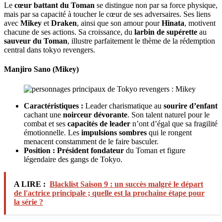
Le
cœur battant du Toman
se distingue non par sa force physique,
mais par sa capacité à toucher le cœur de ses adversaires. Ses liens
avec
Mikey
et
Draken
, ainsi que son amour pour
Hinata
, motivent
chacune de ses actions. Sa croissance, du
larbin de supérette
au
sauveur du Toman
, illustre parfaitement le thème de la rédemption
central dans tokyo revengers.
Manjiro Sano (Mikey)
Caractéristiques :
Leader charismatique au
sourire d’enfant
cachant une
noirceur dévorante
. Son talent naturel pour le
combat et ses
capacités de leader
n’ont d’égal que sa fragilité
émotionnelle. Les
impulsions sombres
qui le rongent
menacent constamment de le faire basculer.
Position :
Président fondateur
du Toman et figure
légendaire des gangs de Tokyo.
A LIRE :
Blacklist Saison 9 : un succès malgré le départ
de l'actrice principale ; quelle est la prochaine étape pour
la série ?