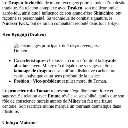
Le
Dragon Invincible
de tokyo revengers porte le poids d’un destin
tragique. Sa relation complexe avec
Draken
, son meilleur ami et
garde-fou, ainsi que l’influence de son grand-frère
Shinichiro
, ont
façonné sa personnalité. Sa technique de combat signature, le
Nuclear Kick
, fait de lui un combattant redouté dans tout Tokyo.
Ken Ryūgūji (Draken)
Caractéristiques :
Colosse au cœur d’or dont la
loyauté
absolue
envers Mikey n’a d’égale que sa sagesse. Son
tatouage de dragon
et sa coiffure distinctive cachent un
esprit analytique et un sens profond de la justice.
Position :
Vice-président
et pilier moral du Toman.
Le
protecteur du Toman
représente l’équilibre entre force et
sagesse. Sa relation avec
Emma
révèle sa sensibilité, tandis que son
rôle de conscience morale auprès de
Mikey
en fait une figure
centrale. Son sacrifice ultime marque un tournant dramatique dans
l’histoire.
Chifuyu Matsuno