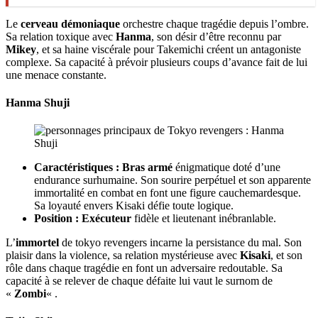
Le
cerveau démoniaque
orchestre chaque tragédie depuis l’ombre.
Sa relation toxique avec
Hanma
, son désir d’être reconnu par
Mikey
, et sa haine viscérale pour Takemichi créent un antagoniste
complexe. Sa capacité à prévoir plusieurs coups d’avance fait de lui
une menace constante.
Hanma Shuji
Caractéristiques :
Bras armé
énigmatique doté d’une
endurance surhumaine. Son sourire perpétuel et son apparente
immortalité en combat en font une figure cauchemardesque.
Sa loyauté envers Kisaki défie toute logique.
Position :
Exécuteur
fidèle et lieutenant inébranlable.
L’
immortel
de tokyo revengers incarne la persistance du mal. Son
plaisir dans la violence, sa relation mystérieuse avec
Kisaki
, et son
rôle dans chaque tragédie en font un adversaire redoutable. Sa
capacité à se relever de chaque défaite lui vaut le surnom de
«
Zombi
« .