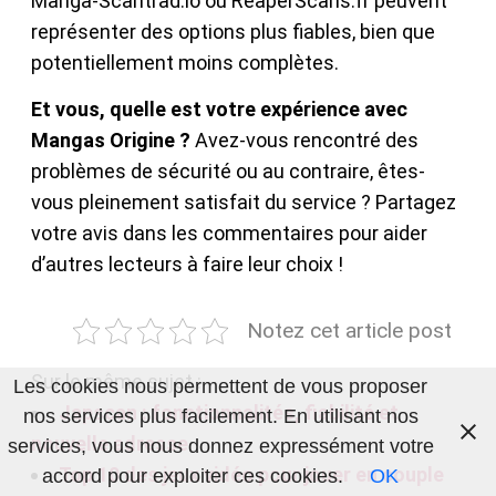
Manga-Scantrad.io ou ReaperScans.fr peuvent
représenter des options plus fiables, bien que
potentiellement moins complètes.
Et vous, quelle est votre expérience avec
Mangas Origine ?
Avez-vous rencontré des
problèmes de sécurité ou au contraire, êtes-
vous pleinement satisfait du service ? Partagez
votre avis dans les commentaires pour aider
d’autres lecteurs à faire leur choix !
Notez cet article post
Sur le même sujet :
Les cookies nous permettent de vous proposer
Japscan : fonctionnalités, fiabilité et
nos services plus facilement. En utilisant nos
nouvelle adresse
services, vous nous donnez expressément votre
Top 10 des jeux vidéo pour jouer en couple
accord pour exploiter ces cookies.
OK