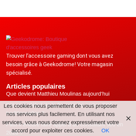
Trouver l’accessoire gaming dont vous avez
besoin grâce à Geekodrome! Votre magasin
spécialisé.
Articles populaires
Que devient Matthieu Moulinas aujourd’hui
Est-ce le début de la fin pour les cartes SIM
Les cookies nous permettent de vous proposer
traditionnelles ?
nos services plus facilement. En utilisant nos
services, vous nous donnez expressément votre
Faut-il encore faire appel à un consultant seo en
accord pour exploiter ces cookies.
OK
2026 ?